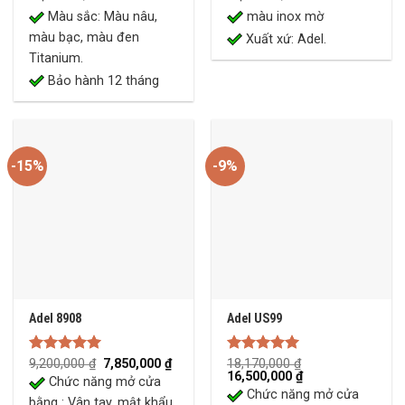
Màu sắc: Màu nâu,
màu inox mờ
màu bạc, màu đen
Xuất xứ: Adel.
Titanium.
Bảo hành 12 tháng
-15%
-9%
Adel 8908
Adel US99
Original
Current
Rated
9,200,000
5.00
₫
7,850,000
₫
Rated
18,170,000
5.00
₫
price
price
Original
Current
16,500,000
₫
out of 5
out of 5
Chức năng mở cửa
was:
is:
price
price
Chức năng mở cửa
9,200,000 ₫.
7,850,000 ₫.
was:
is:
bằng : Vân tay, mật khẩu,