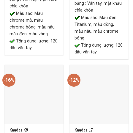
18,170,000 ₫.
16,500,000 ₫.
bằng : Vân tay, mật khẩu,
chìa khóa
chìa khóa
Màu sắc: Màu
Màu sắc: Màu đen
chrome mờ, màu
Titanium, màu đồng,
chrome bóng, màu nâu,
màu nâu, màu chrome
màu đen, màu vàng
bóng
Tổng dung lượng: 120
Tổng dung lượng: 120
dấu vân tay
dấu vân tay
-16%
-12%
Kaadas K9
Kaadas L7