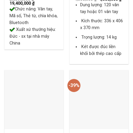
Original
Current
price
price
19,400,000
₫
out of 5
out of 5
Dung lượng: 120 vân
price
price
was:
is:
Chức năng: Vân tay,
was:
is:
4,500,000 ₫.
4,050,
tay hoặc 01 vân tay
23,800,000 ₫.
19,400,000 ₫.
Mã số, Thẻ từ, chìa khóa,
Kích thước: 336 x 406
Bluetooth
x 370 mm
Xuất xứ thướng hiệu:
Đức - sx tại nhà máy
Trọng lượng: 14 kg
China
Két được đúc liền
khối bởi thép cao cấp
-39%