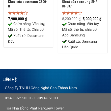
Khoá cửa dessmann C800-
Khoá cửa samsung SHP-
II
DH537
Original
Curre
Rated
7,900,000
₫
Rated
8,200,000
₫
5,000,000
₫
price
price
4.00
out
4.00
out
Chức năng: Vân tay,
Chức năng: Vân tay,
was:
is:
of 5
of 5
8,200,000 ₫.
5,000,
Mã số, Thẻ từ, Chìa cơ.
Mã số, thẻ từ, chìa cơ,
App Samsung.
Xuất xứ: Dessmann
Đức.
Xuất xứ: Samsung
Hàn Quốc.
LIÊN HỆ
Công Ty TNHH Công Nghệ Cao Thành Nam
0243.662.5888
-
0989.665.883
Tòa Nhà Đồng Phát Parkview Tower