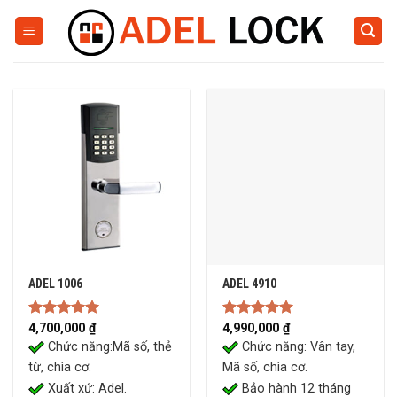
Skip
to
content
ADEL 1006
ADEL 4910
Rated
4,700,000
5.00
₫
Rated
4,990,000
5.00
₫
out of 5
out of 5
Chức năng:Mã số, thẻ
Chức năng: Vân tay,
từ, chìa cơ.
Mã số, chìa cơ.
Xuất xứ: Adel.
Bảo hành 12 tháng