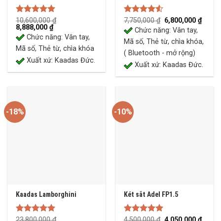
Original
Curre
Rated
10,600,000
5.00
₫
Rated
7,750,000
₫
6,800,000
₫
Original
Current
price
price
8,888,000
₫
out of 5
4.50
out
Chức năng: Vân tay,
price
price
was:
is:
of 5
Chức năng: Vân tay,
was:
is:
7,750,000 ₫.
6,800,
Mã số, Thẻ từ, chìa khóa,
10,600,000 ₫.
8,888,000 ₫.
Mã số, Thẻ từ, chìa khóa
( Bluetooth - mở rộng)
Xuất xứ: Kaadas Đức.
Xuất xứ: Kaadas Đức.
-18%
-10%
Kaadas Lamborghini
Két sắt Adel FP1.5
Original
Curre
Rated
23,800,000
5.00
₫
Rated
4,500,000
5.00
₫
4,050,000
₫