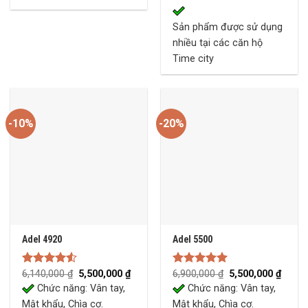
Sản phẩm được sử dụng
nhiều tại các căn hộ
Time city
-10%
-20%
Adel 4920
Adel 5500
Original
Current
Original
Curre
Rated
6,140,000
₫
5,500,000
₫
Rated
6,900,000
5.00
₫
5,500,000
₫
price
price
price
price
4.50
out
out of 5
Chức năng: Vân tay,
Chức năng: Vân tay,
was:
is:
was:
is:
of 5
6,140,000 ₫.
5,500,000 ₫.
6,900,000 ₫.
5,500,
Mật khẩu, Chìa cơ.
Mật khẩu, Chìa cơ.