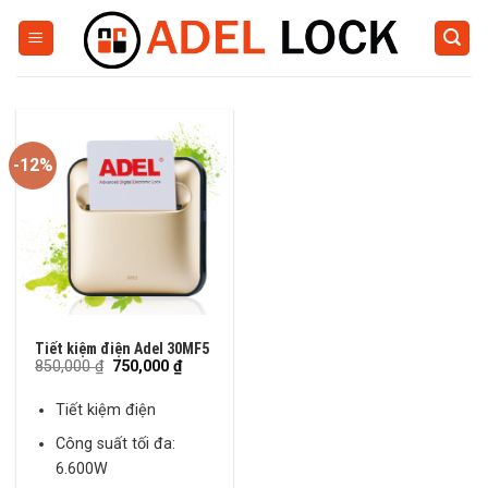
Skip
to
content
-12%
Tiết kiệm điện Adel 30MF5
Original
Current
850,000
₫
750,000
₫
price
price
was:
is:
Tiết kiệm điện
850,000 ₫.
750,000 ₫.
Công suất tối đa:
6.600W