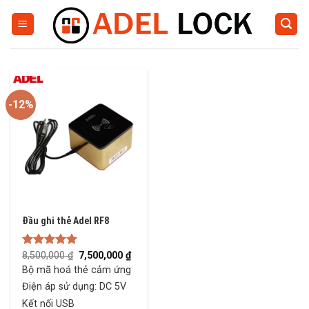
Skip
to
content
-12%
Đầu ghi thẻ Adel RF8
Original
Current
Rated
8,500,000
5.00
₫
7,500,000
₫
price
price
out of 5
Bộ mã hoá thẻ cảm ứng
was:
is:
8,500,000 ₫.
7,500,000 ₫.
Điện áp sử dụng: DC 5V
Kết nối USB