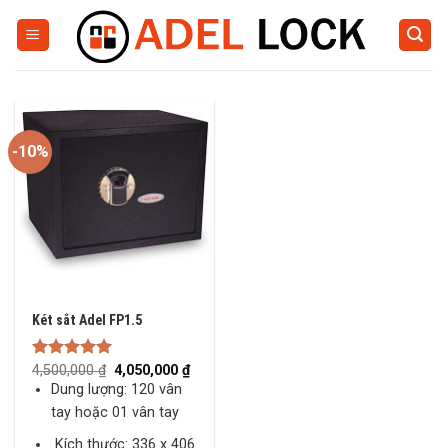
Skip
to
content
-10%
Két sắt Adel FP1.5
Original
Current
Rated
4,500,000
5.00
₫
4,050,000
₫
price
price
out of 5
Dung lượng: 120 vân
was:
is:
4,500,000 ₫.
4,050,000 ₫.
tay hoặc 01 vân tay
Kích thước: 336 x 406