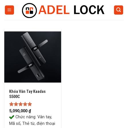
Skip
to
content
Khóa Vân Tay Kaadas
S500C
Rated
5,090,000
5.00
₫
out of 5
Chức năng: Vân tay,
Mã số, Thẻ từ, điện thoại