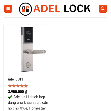
Skip
to
content
Adel US11
Rated
3,950,000
5.00
₫
out of 5
Adel us11 thích hợp
dùng cho khách sạn, căn
hộ cho thuê, Homestay