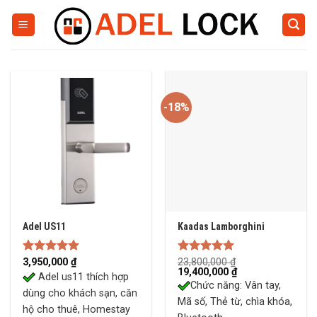
Skip
to
content
-18%
Adel US11
Kaadas Lamborghini
Rated
3,950,000
5.00
₫
Rated
23,800,000
5.00
₫
Original
Current
19,400,000
₫
out of 5
out of 5
Adel us11 thích hợp
price
price
Chức năng: Vân tay,
was:
is:
dùng cho khách sạn, căn
23,800,000 ₫.
19,400,000 ₫.
Mã số, Thẻ từ, chìa khóa,
hộ cho thuê, Homestay