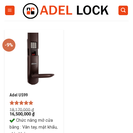
Skip
to
content
-9%
Adel US99
Rated
18,170,000
5.00
₫
Original
Current
16,500,000
₫
out of 5
price
price
Chức năng mở cửa
was:
is:
18,170,000 ₫.
16,500,000 ₫.
bằng : Vân tay, mật khẩu,