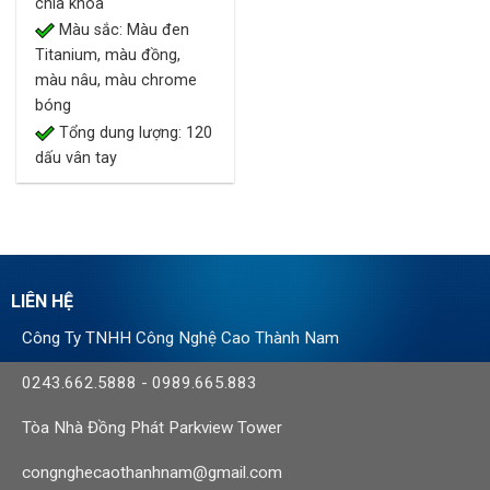
chìa khóa
Màu sắc: Màu đen
Titanium, màu đồng,
màu nâu, màu chrome
bóng
Tổng dung lượng: 120
dấu vân tay
LIÊN HỆ
Công Ty TNHH Công Nghệ Cao Thành Nam
0243.662.5888
-
0989.665.883
Tòa Nhà Đồng Phát Parkview Tower
congnghecaothanhnam@gmail.com