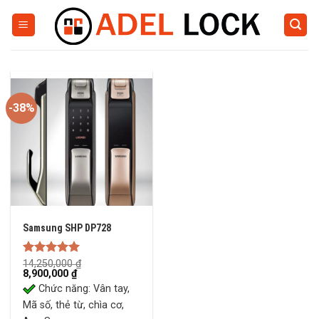
Skip
to
content
-38%
Samsung SHP DP728
Rated
14,250,000
5.00
₫
Original
Current
8,900,000
₫
out of 5
price
price
Chức năng: Vân tay,
was:
is:
14,250,000 ₫.
8,900,000 ₫.
Mã số, thẻ từ, chìa cơ,