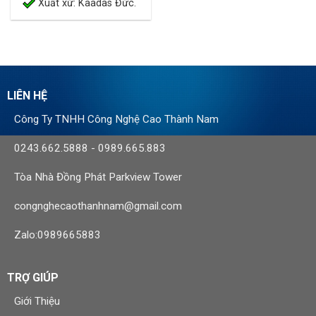
Xuất xứ: Kaadas Đức.
LIÊN HỆ
Công Ty TNHH Công Nghệ Cao Thành Nam
0243.662.5888
-
0989.665.883
Tòa Nhà Đồng Phát Parkview Tower
congnghecaothanhnam@gmail.com
Zalo:0989665883
TRỢ GIÚP
Giới Thiệu