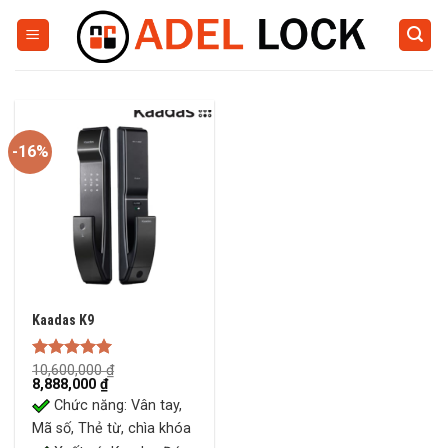
Skip
to
content
-16%
Kaadas K9
Rated
10,600,000
5.00
₫
Original
Current
8,888,000
₫
out of 5
price
price
Chức năng: Vân tay,
was:
is:
10,600,000 ₫.
8,888,000 ₫.
Mã số, Thẻ từ, chìa khóa