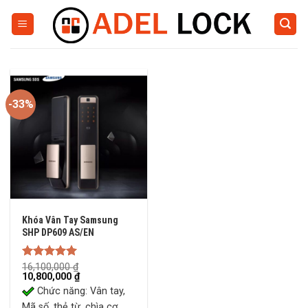
Skip
to
content
-33%
Khóa Vân Tay Samsung
SHP DP609 AS/EN
Rated
16,100,000
5.00
₫
Original
Current
10,800,000
₫
out of 5
price
price
Chức năng: Vân tay,
was:
is:
16,100,000 ₫.
10,800,000 ₫.
Mã số, thẻ từ, chìa cơ,