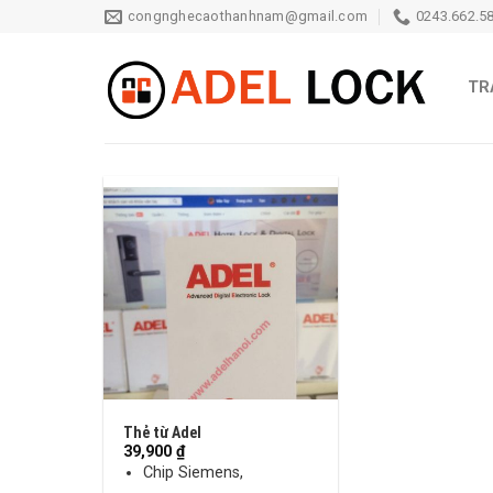
Skip
congnghecaothanhnam@gmail.com
0243.662.58
to
content
TR
+
Thẻ từ Adel
39,900
₫
Chip Siemens,