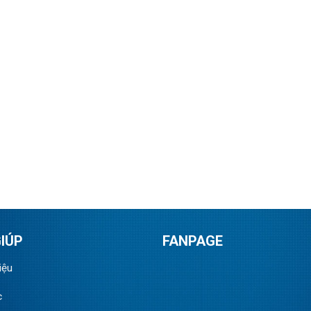
IÚP
FANPAGE
iệu
c