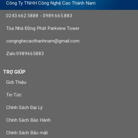
Công Ty TNHH Công Nghệ Cao Thành Nam
0243.662.5888
-
0989.665.883
Tòa Nhà Đồng Phát Parkview Tower
congnghecaothanhnam@gmail.com
Zalo:0989665883
TRỢ GIÚP
Giới Thiệu
Tin Tức
Chính Sách Đại Lý
Chính Sách Bảo Hành
Chính Sách Bảo mật