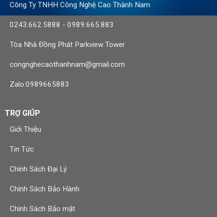
Công Ty TNHH Công Nghệ Cao Thành Nam
0243.662.5888
-
0989.665.883
Tòa Nhà Đồng Phát Parkview Tower
congnghecaothanhnam@gmail.com
Zalo:0989665883
TRỢ GIÚP
Giới Thiệu
Tin Tức
Chính Sách Đại Lý
Chính Sách Bảo Hành
Chính Sách Bảo mật