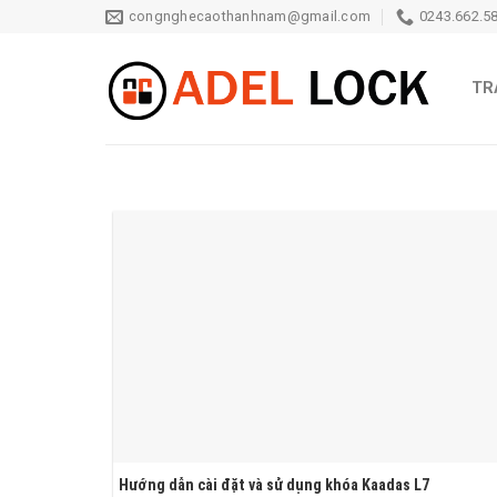
Skip
congnghecaothanhnam@gmail.com
0243.662.58
to
content
TR
Hướng dẫn cài đặt và sử dụng khóa Kaadas L7