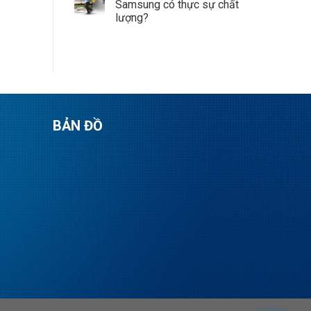
Samsung có thực sự chất
lượng?
BẢN ĐỒ