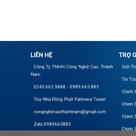
LIÊN HỆ
TRỢ G
Công Ty TNHH Công Nghệ Cao Thành
Giới Th
Nam
Tin Tứ
0243.662.5888
-
0989.665.883
Chính 
Tòa Nhà Đồng Phát Parkview Tower
Chính 
congnghecaothanhnam@gmail.com
Chính 
Zalo:0989665883
Chính 